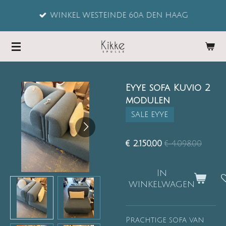
Ga
WINKEL WESTEINDE 60A DEN HAAG
direct
naar
de
hoofdinhoud
Eyye sofa Kuvio 2
modulen
SALE EYYE
€ 2.150,00
€ 4.098,00
In
winkelwagen
Prachtige sofa van