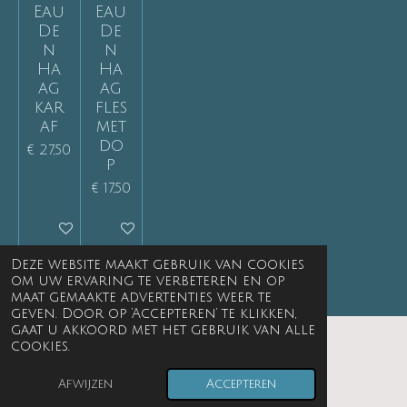
Eau
Eau
De
De
n
n
Ha
Ha
ag
ag
kar
fles
af
met
do
€ 27,50
p
€ 17,50
Houd mij op de hoogte
Houd mij op de hoogte
Deze website maakt gebruik van cookies
om uw ervaring te verbeteren en op
maat gemaakte advertenties weer te
geven. Door op ‘Accepteren’ te klikken,
gaat u akkoord met het gebruik van alle
cookies.
© 1999 - 2026 Kikke spulle interieur
Afwijzen
Accepteren