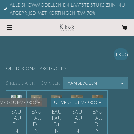
ALLE SHOWMODELLEN EN LAATSTE STUKS ZIJN NU
Ga
AFGEPRIJSD MET KORTINGEN T/M 70%
direct
naar
de
hoofdinhoud
terug
Ontdek onze producten
5 resultaten
Sorteer:
tverkocht
Uitverkocht
uitverkocht
uitverkocht
Eau
Eau
Eau
Eau
Eau
Eau
Eau
Eau
Eau
Eau
De
De
De
De
De
n
n
n
n
n