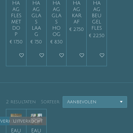
Ha
Ha
Ha
Ha
Ha
ag
ag
ag
ag
ag
fles
gla
gla
kar
beu
met
s
s
af
gel
do
laa
ho
fles
€ 27,50
p
g
og
€ 22,50
€ 17,50
€ 7,50
€ 8,50
Houd mij op de hoogte
Houd mij op de hoogte
In winkelwagen
Houd mij op de hoogte
Houd mij op de
2 resultaten
Sorteer:
tverkocht
Uitverkocht
Eau
Eau