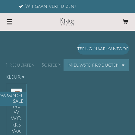
ij gaan verhuizen!
D
Ga
direct
naar
de
hoofdinhoud
terug naar kantoor
1 resultaten
Sorteer:
KLEUR
▾
OWMODEL
SALE
NE
W
WO
RKS
WA