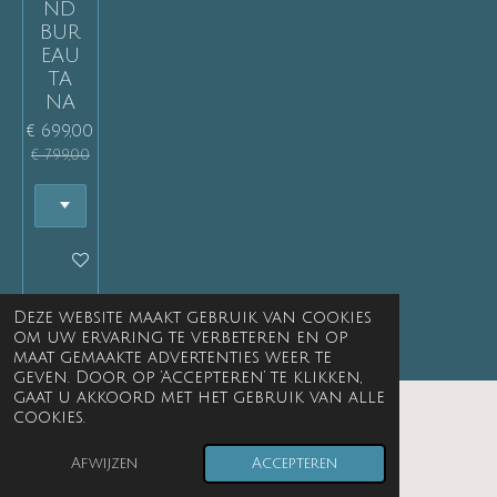
ND
BUR
EAU
TA
NA
€ 699,00
€ 799,00
In winkelwagen
Deze website maakt gebruik van cookies
om uw ervaring te verbeteren en op
maat gemaakte advertenties weer te
geven. Door op ‘Accepteren’ te klikken,
gaat u akkoord met het gebruik van alle
cookies.
© 1999 - 2026 Kikke spulle interieur
Afwijzen
Accepteren