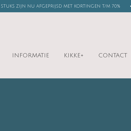
STUKS ZIJN NU AFGEPRIJSD MET KORTINGEN T/M 70%
INFORMATIE
KIKKE+
CONTACT