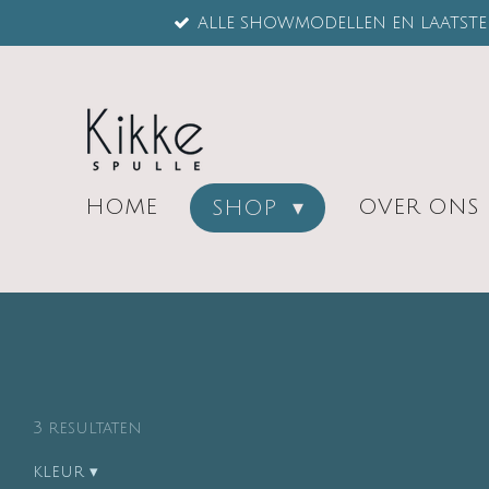
ALLE SHOWMODELLEN EN LAATSTE 
Ga
direct
naar
de
hoofdinhoud
HOME
OVER ONS
SHOP
3 resultaten
kleur
▾