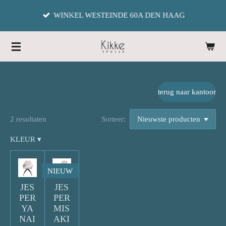
Ga
WINKEL WESTEINDE 60A DEN HAAG
direct
naar
de
hoofdinhoud
terug naar kantoor
2 resultaten
Sorteer:
KLEUR
▾
NIEUW
JES
JES
PER
PER
YA
MIS
NAI
AKI