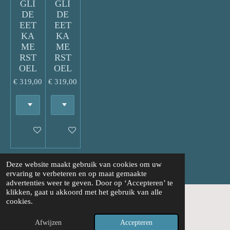
GLI
GLI
DE
DE
EET
EET
KA
KA
ME
ME
RST
RST
OEL
OEL
€ 319,00
€ 319,00
In winkelwagen
In winkelwagen
Deze website maakt gebruik van cookies om uw
ervaring te verbeteren en op maat gemaakte
advertenties weer te geven. Door op ‘Accepteren’ te
klikken, gaat u akkoord met het gebruik van alle
cookies.
© 1999 - 2026 Kikke spulle interieur
Afwijzen
Accepteren