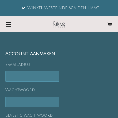
Ga
WINKEL WESTEINDE 60A DEN HAAG
direct
naar
de
hoofdinhoud
Account aanmaken
E-mailadres
Wachtwoord
Bevestig wachtwoord