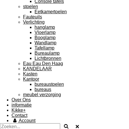
Console tafels
stoelen
Eetkamertoelen
Fauteuils
Verlichting
hanglamp
Vloerlamp
Booglamp
Wandlamp
Tafellamp
Bureaulamp
Lichtbronnen
Eau Eau Den Haag
KANDELAAR
Kasten
Kantoor
bureaustoelen
bureaus
meubel verzorging
Over Ons
informatie
Kikke+
Contact
Account