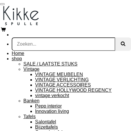
Ga
direct
naar
de
hoofdinhoud
Home
shop
SALE / LAATSTE STUKS
Vintage
VINTAGE MEUBELEN
VINTAGE VERLICHTING
VINTAGE ACCESSOIRES
VINTAGE HOLLYWOOD REGENCY
vintage verkocht
Banken
Pepp interior
Innovation living
Tafels
Salontafel
Bijzettafels