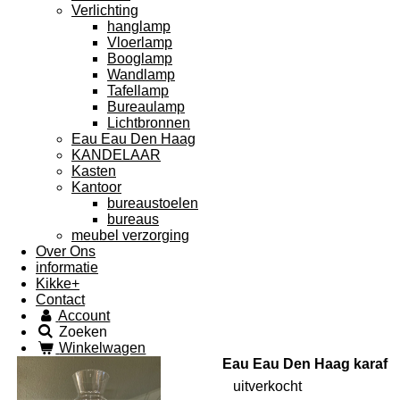
Verlichting
hanglamp
Vloerlamp
Booglamp
Wandlamp
Tafellamp
Bureaulamp
Lichtbronnen
Eau Eau Den Haag
KANDELAAR
Kasten
Kantoor
bureaustoelen
bureaus
meubel verzorging
Over Ons
informatie
Kikke+
Contact
Account
Zoeken
Winkelwagen
Eau Eau Den Haag karaf
uitverkocht