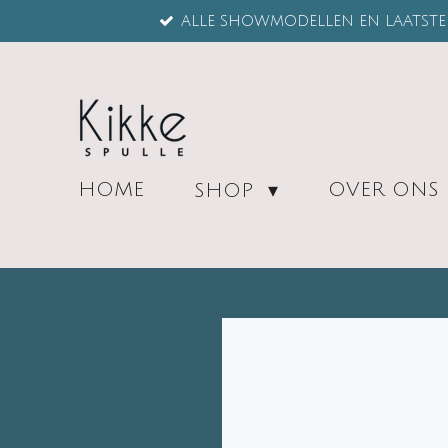
ALLE SHOWMODELLEN EN LAATSTE 
Ga
direct
naar
de
hoofdinhoud
HOME
OVER ONS
SHOP