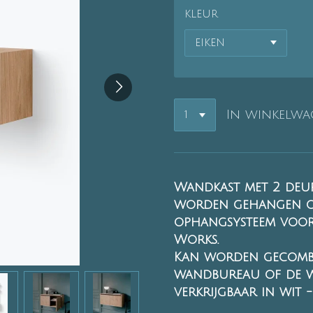
KLEUR
In winkelw
Wandkast met 2 deur
worden gehangen of 
ophangsysteem voor 
Works.
Kan worden gecombi
wandbureau of de w
verkrijgbaar in wit 