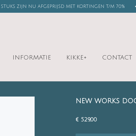
STUKS ZIJN NU AFGEPRIJSD MET KORTINGEN T/M 70%
INFORMATIE
KIKKE+
CONTACT
NEW WORKS DOO
€ 529,00