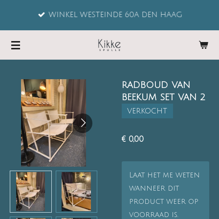
Ga
WINKEL WESTEINDE 60A DEN HAAG
direct
naar
de
hoofdinhoud
RADBOUD VAN
BEEKUM SET VAN 2
VERKOCHT
€ 0,00
Laat het me weten
wanneer dit
product weer op
voorraad is.