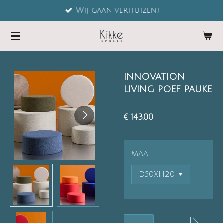
Wij gaan verhuizen!
Ga
direct
naar
de
hoofdinhoud
INNOVATION
LIVING POEF PAUKE
€ 143,00
MAAT
In