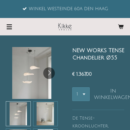
Ga
WINKEL WESTEINDE 60A DEN HAAG
direct
naar
de
hoofdinhoud
NEW WORKS TENSE
Chandelier Ø55
€ 1.367,00
In
winkelwage
De Tense-
kroonluchter,