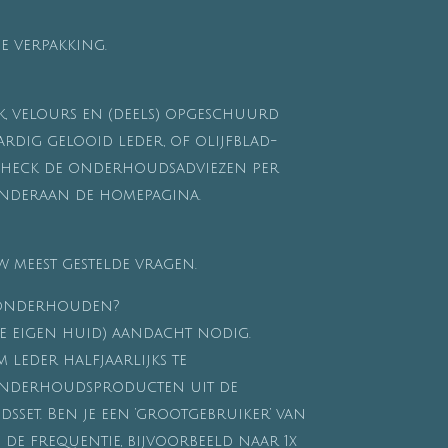
e verpakking.
, velours en (deels) opgeschuurd
ardig gelooid leder, of olijfblad-
 Check de onderhoudsadviezen per
 onderaan de
homepagina.
 meest gestelde vragen.
 onderhouden?
ze eigen huid) aandacht nodig.
leder halfjaarlijks te
nderhoudsproducten uit de
set. Ben je een ‘grootgebruiker’ van
de frequentie, bijvoorbeeld naar 1x