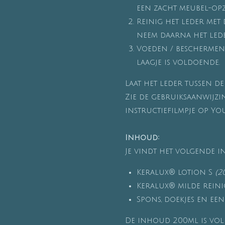
een zacht meubel-opze
Reinig het leder met 
neem daarna het lede
Voeden / beschermen
laagje is voldoende.
Laat het leder tussen 
Zie de gebruiksaanwijzin
instructiefilmpje op Yo
Inhoud:
Je vindt het volgende i
Keralux® lotion S
(2
Keralux® milde reini
Spons, doekjes en ee
De inhoud 200ml is vo