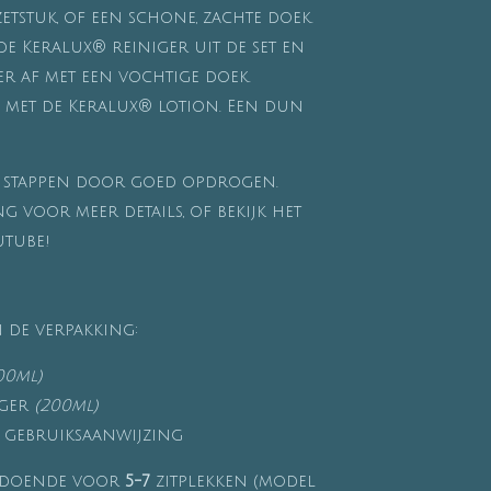
tstuk, of een schone, zachte doek.
de Keralux® reiniger uit de set en
r af met een vochtige doek.
 met de Keralux® lotion. Een dun
de stappen door goed opdrogen.
g voor meer details, of bekijk het
utube!
n de verpakking:
00ml)
ger
(200ml)
n gebruiksaanwijzing
ldoende voor
5-7
zitplekken (model