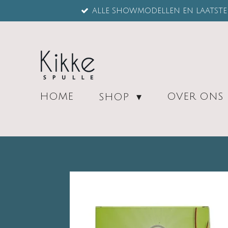
ALLE SHOWMODELLEN EN LAATSTE 
Ga
direct
naar
de
hoofdinhoud
HOME
OVER ONS
SHOP