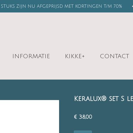
STUKS ZIJN NU AFGEPRIJSD MET KORTINGEN T/M 70%
INFORMATIE
KIKKE+
CONTACT
Keralux® set S l
€ 38,00