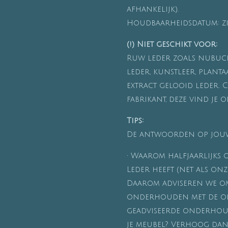
afhankelijk).
Houdbaarheidsdatum: zi
(!)
Niet geschikt voor:
Ruw leder zoals nubuck
leder, kunstleer, planta
extract gelooid leder.
fabrikant, deze vind je
Tips:
De antwoorden op jouw
•
Waarom halfjaarlijks
Leder heeft (net als on
Daarom adviseren we om 
onderhouden met de o
geadviseerde onderhouds
je meubel? Verhoog dan 