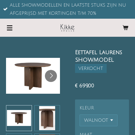
ALLE SHOWMODELLEN EN LAATSTE STUKS ZIJN NU
Ga
AFGEPRIJSD MET KORTINGEN T/M 70%
direct
naar
de
hoofdinhoud
Eettafel Laurens
SHOWMODEL
VERKOCHT
€ 699,00
KLEUR
MAAT