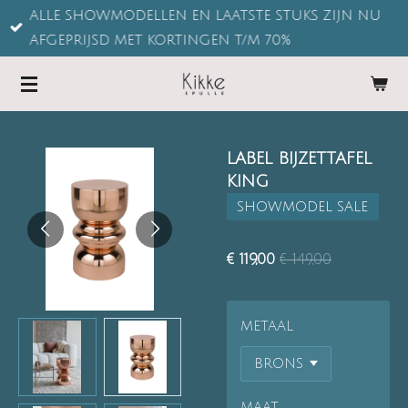
ALLE SHOWMODELLEN EN LAATSTE STUKS ZIJN NU
Ga
AFGEPRIJSD MET KORTINGEN T/M 70%
direct
naar
de
hoofdinhoud
LABEL BIJZETTAFEL
KING
SHOWMODEL SALE
€ 119,00
€ 149,00
METAAL
MAAT