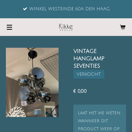
Ga
WINKEL WESTEINDE 60A DEN HAAG
direct
naar
de
hoofdinhoud
VINTAGE
HANGLAMP
SEVENTIES
VERKOCHT
€ 0,00
Laat het me weten
wanneer dit
product weer op