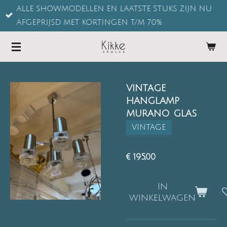
ALLE SHOWMODELLEN EN LAATSTE STUKS ZIJN NU
Ga
AFGEPRIJSD MET KORTINGEN T/M 70%
direct
naar
de
hoofdinhoud
VINTAGE
HANGLAMP
MURANO GLAS
VINTAGE
€ 195,00
In
winkelwagen