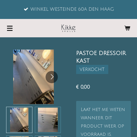
Ga
WINKEL WESTEINDE 60A DEN HAAG
direct
naar
de
hoofdinhoud
PASTOE DRESSOIR
KAST
VERKOCHT
€ 0,00
Laat het me weten
wanneer dit
product weer op
voorraad is.