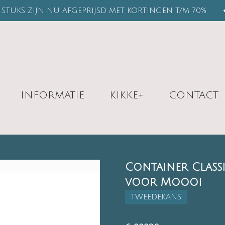
STUKS ZIJN NU AFGEPRIJSD MET KORTINGEN T/M 70%
INFORMATIE
KIKKE+
CONTACT
Container Class
voor Moooi
TWEEDEKANS