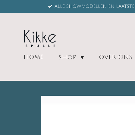
ALLE SHOWMODELLEN EN LAATSTE 
Ga
direct
naar
de
hoofdinhoud
HOME
OVER ONS
SHOP