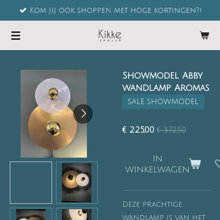
Kom jij ook shoppen met hoge kortingen?!
Ga
direct
naar
de
hoofdinhoud
Showmodel Abby
wandlamp Aromas
SALE SHOWMODEL
€ 225,00
€ 372,50
In
winkelwagen
Deze prachtige
wandlamp is van het