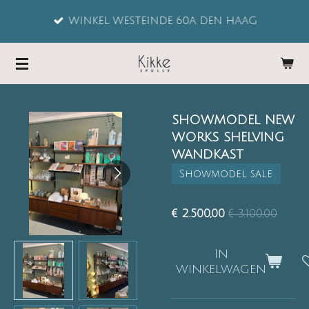
Ga
WINKEL WESTEINDE 60A DEN HAAG
direct
naar
de
hoofdinhoud
SHOWMODEL NEW
WORKS SHELVING
WANDKAST
Showmodel sale
€ 2.500,00
€ 3.100,00
In
winkelwagen