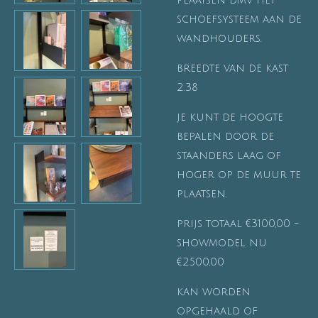
plaatsen dmv het
schoefsysteem aan de
wandhouders.
breedte van de kast
2.38
je kunt de hoogte
bepalen door de
staanders laag of
hoger op de muur te
plaatsen.
prijs totaal €3100,00 -
showmodel nu
€2500,00
kan worden
opgehaald of