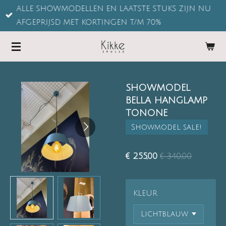
ALLE SHOWMODELLEN EN LAATSTE STUKS ZIJN NU
Ga
AFGEPRIJSD MET KORTINGEN T/M 70%
direct
naar
de
hoofdinhoud
SHOWMODEL
BELLA HANGLAMP
TONONE
Showmodel sale!
€ 255,00
€ 340,00
KLEUR